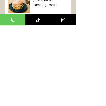
¿Cómo hacer
hamburguesas?
¿Cómo degustar y servir la
cerveza ideal?
5 Consejos para una
hamburguesa perfecta
La mejor hamburguesa de
España
Nueva hamburguesa en
Vuitantas "La Paris"