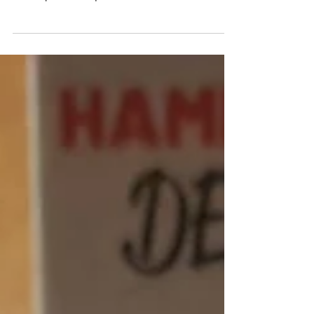
¿Sabes qué ventajas tiene consumir productos
de proximidad o km0? Entre otras, una de las
más importantes que al no haber tantos...