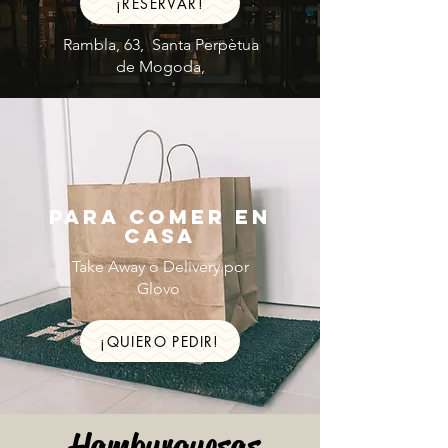
¡RESERVAR!
Rambla, 63, Santa Perpètua
de Mogoda,
para comer en
casa
Take Away o Delivery por
Glovo
¡QUIERO PEDIR!
Hamburguesas